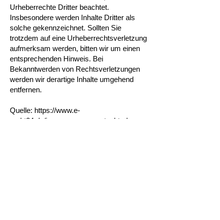
Urheberrechte Dritter beachtet.
Insbesondere werden Inhalte Dritter als
solche gekennzeichnet. Sollten Sie
trotzdem auf eine Urheberrechtsverletzung
aufmerksam werden, bitten wir um einen
entsprechenden Hinweis. Bei
Bekanntwerden von Rechtsverletzungen
werden wir derartige Inhalte umgehend
entfernen.
Quelle:
https://www.e-
recht24.de/impressumgenerator.html
Über Uns
Adresse (Produktion)
Halle 6 Nord
Eschelbronner Straße 41
74925 Epfenbach